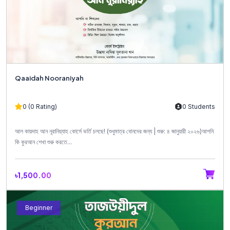
Qaaidah Nooraniyah
0 (0 Rating)
0 Students
আল কায়দাহ আন নূরানিয়্যাহ কোর্সে ভর্তি চলছে! (শুধুমাত্র বোনদের জন্য | শুরু: ৪ জানুয়ারী ২০২৬)আপনি
কি কুরআন শেখা শুরু করতে...
৳1,500.00
Beginner