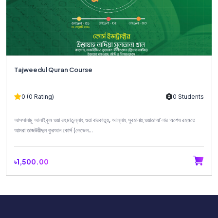
Tajweedul Quran Course
0 (0 Rating)
0 Students
আসসালামু আলাইকুম ওয়া রহমাতুল্লাহ ওয়া বারকাতুহু, আল্লাহ সুবহানাহু ওয়াতাআ'লার অশেষ রহমতে
আমরা তাজউয়ীদুল কুরআন কোর্স (লেভেল...
৳1,500.00