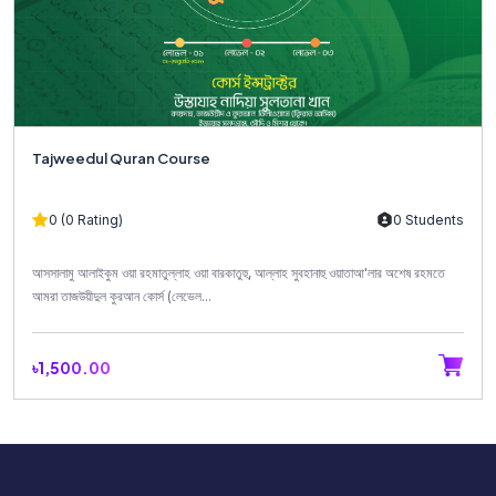
Tajweedul Quran Course
0 (0 Rating)
0 Students
আসসালামু আলাইকুম ওয়া রহমাতুল্লাহ ওয়া বারকাতুহু, আল্লাহ সুবহানাহু ওয়াতাআ'লার অশেষ রহমতে
আমরা তাজউয়ীদুল কুরআন কোর্স (লেভেল...
৳1,500.00