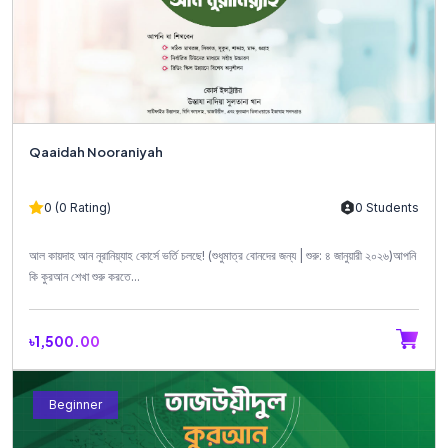
Qaaidah Nooraniyah
0 (0 Rating)
0 Students
আল কায়দাহ আন নূরানিয়্যাহ কোর্সে ভর্তি চলছে! (শুধুমাত্র বোনদের জন্য | শুরু: ৪ জানুয়ারী ২০২৬)আপনি
কি কুরআন শেখা শুরু করতে...
৳1,500.00
Beginner