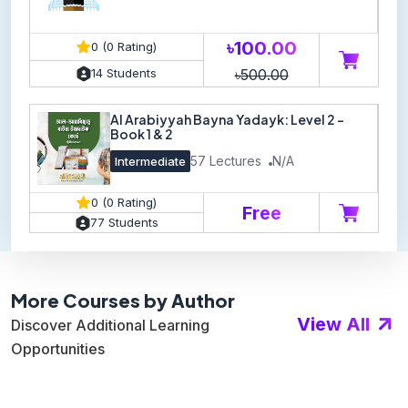
৳100.00
0 (0 Rating)
৳500.00
14 Students
Al Arabiyyah Bayna Yadayk: Level 2 -
Book 1 & 2
57 Lectures
N/A
Intermediate
0 (0 Rating)
Free
77 Students
More Courses by Author
View All
Discover Additional Learning
Opportunities