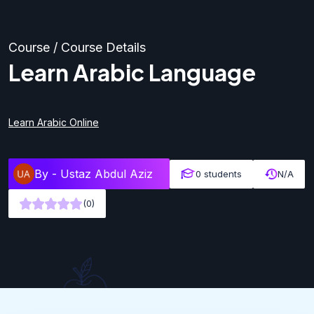
Course / Course Details
Learn Arabic Language
Learn Arabic Online
By -
Ustaz Abdul Aziz
0 students
N/A
(0)