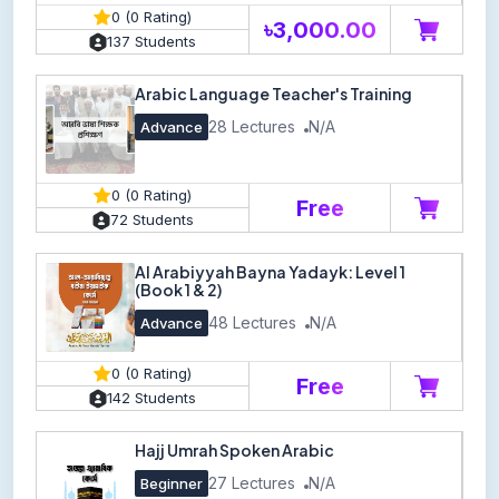
0 (0 Rating)
৳3,000.00
137 Students
Arabic Language Teacher's Training
28 Lectures
N/A
Advance
0 (0 Rating)
Free
72 Students
Al Arabiyyah Bayna Yadayk: Level 1
(Book 1 & 2)
48 Lectures
N/A
Advance
0 (0 Rating)
Free
142 Students
Hajj Umrah Spoken Arabic
27 Lectures
N/A
Beginner